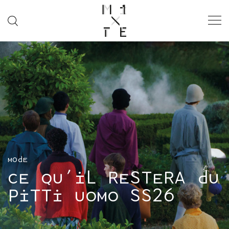
“IN PRAISE OF
GENTLENESS”
SS26 ISSUE
MODE
FASHION WEEK
SOCIÉTÉ
MODE
CE QU’IL RESTERA DU
MUSIQUE
PITTI UOMO SS26
CINÉMA
ART & CULTURE