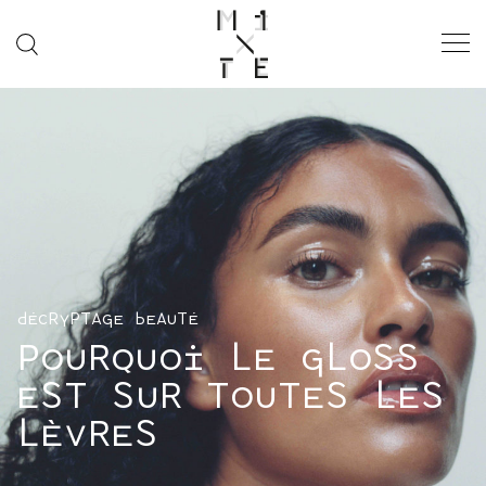
“IN PRAISE OF
GENTLENESS”
SS26 ISSUE
MODE
FASHION WEEK
DÉCRYPTAGE BEAUTÉ
SOCIÉTÉ
POURQUOI LE GLOSS
MUSIQUE
EST SUR TOUTES LES
CINÉMA
LÈVRES
ART & CULTURE