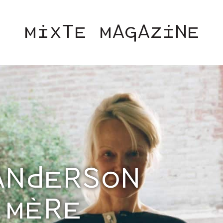
MIXTE MAGAZINE
N PRAISE OF GENTLENESS” SS26 IS
FASHION WEEK
SOCIÉTÉ
MU
INÉMA
ART & CULTURE
LGBTQI
ENGLISH TEXTS
CONTACT
ANDERSON
 MÈRE