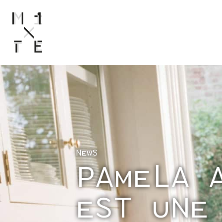
“I
MODE
C
NEWS
NEWS
PAMELA 
EST UNE