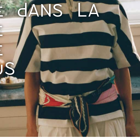
E DANS LA
E
E
US