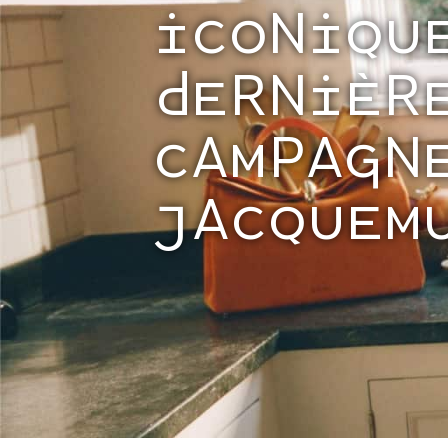
ICONIQU
DERNIÈR
CAMPAGN
JACQUEM