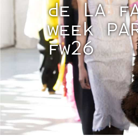
DE LA F
WEEK PA
FW26