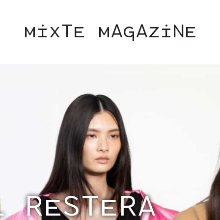
MIXTE MAGAZINE
N PRAISE OF GENTLENESS” SS26 IS
FASHION WEEK
SOCIÉTÉ
MU
INÉMA
ART & CULTURE
LGBTQI
ENGLISH TEXTS
CONTACT
L RESTERA