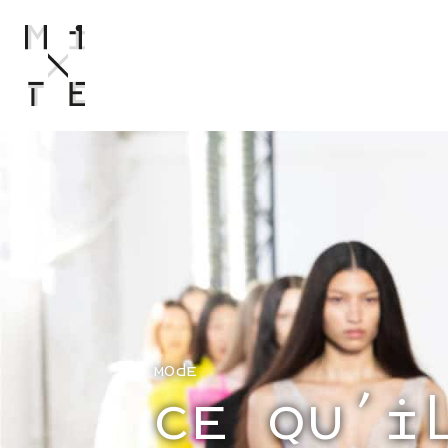
“I
MODE
C
NEWS
MODE
CE QU'I