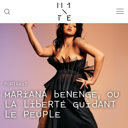
“IN PRAISE OF
GENTLENESS”
SS26 ISSUE
MODE
FASHION WEEK
PORTRAIT
SOCIÉTÉ
MARIANA BENENGE, OU
MUSIQUE
LA LIBERTÉ GUIDANT
CINÉMA
LE PEUPLE
ART & CULTURE