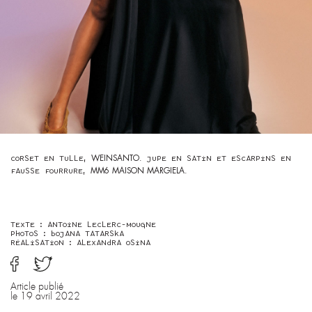
LGBTQIA+
NEWS
ENGLISH TEXTS
CONTACT
ABOUT
CORSET EN TULLE,
WEINSANTO.
JUPE EN SATIN ET ESCARPINS EN
FAUSSE FOURRURE,
MM6 MAISON MARGIELA.
TEXTE : ANTOINE LECLERC-MOUGNE
PHOTOS : BOJANA TATARSKA
RÉALISATION : ALEXANDRA OSINA
Article publié
le 19 avril 2022